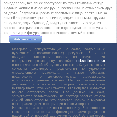
замедлялось, все яснее проступали контуры крылатых фигур.
Подобно каплям и из одного ручья, посланники не отличались друг
от друга. Безупречно красивые правильные лица, сложенные за
спиной сверкающие крылья, ниспадающие огненными струями
складки одежды. Однако, Демиургу показалось, что один из
ангелов, материализовавшись, все еще продолжает пропускать
свет, а лицо и фигура второго приобрели темный оттенок.
Добавить отзыв
Жушман Дмитрий
Материалы, присутствующие на сайте, получены с
публичных (широкодоступных) ресурсов. Если вы
обладаете авторским правом на какую либо
информацию, размещенную на сайте
booksonline.com.ua
и не согласны с её общедоступностью в будущем, то мы
согласны рассмотреть предложения по удалению
определенного материала, а также обсудить
предложения о договоренностях, разрешающих
использовать данный контент. Мы не отслеживаем
действия пользователей, которые самостоятельно
выкладывают источники текстов, являющиеся объектом
вашего авторского права. Все данные на сайт,
загружаются автоматически, не проходя заранее отбора
с чьей либо стороны, что является нормой в мировом
опыте размещения информации в сети интернет.
Не смотря на это, при возникновении у Вас вопросов
касательно ссылок на информацию, размещенную на
нашем сайте, правообладателями которой Вы являетесь,