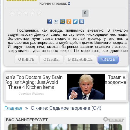
Кол-во страниц:
2
0
Посланники, как всегда, появились внезапно. В тяжелой
задумчивости Демиург сидел на ступенях нисходящей лестницы.
Золотистые лучи света гладили теплый мрамор у его ног, а
дальше все растворялась в клубящейся дымке Великого предела.
И вдруг перед ним, сметая багряные завитки опавших листьев,
закружились два огненных вихря. По мере того, как движение
замедлялось, все яснее проступали контуры крылатых фигур.
Подобно каплям и из...
О КНИГЕ
ОТЗЫВЫ
В ИЗБРАННОЕ
ЧИТАТЬ
Главная
О книге: Седьмое творение (СИ)