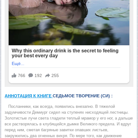
АННОТАЦИЯ К КНИГЕ
СЕДЬМОЕ ТВОРЕНИЕ (СИ) :
Посланники, как всегда, появились внезапно. В тяжелой
задумчивости Демиург сидел на ступенях нисходящей лестницы.
Золотистые лучи света гладили теплый мрамор у его ног, а дальше
все растворялась в клубящейся дымке Великого предела. И вдруг
перед ним, сметая багряные завитки опавших листьев,
закружились два огненных вихря. По мере того, как движение