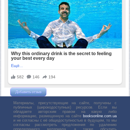
Добавить отзыв
Жушман Дмитрий
Материалы, присутствующие на сайте, получены с
публичных (широкодоступных) ресурсов. Если вы
обладаете авторским правом на какую либо
информацию, размещенную на сайте
booksonline.com.ua
и не согласны с её общедоступностью в будущем, то мы
согласны рассмотреть предложения по удалению
определенного материала, а также обсудить