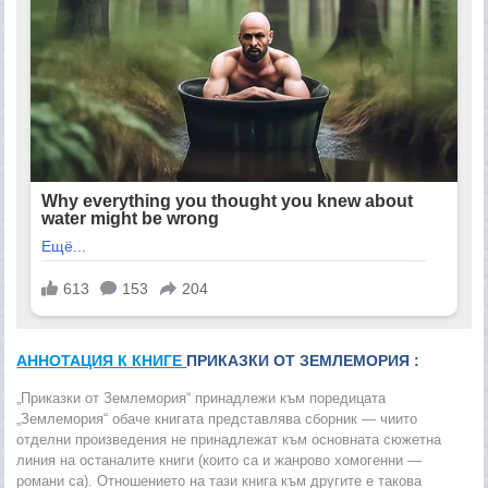
АННОТАЦИЯ К КНИГЕ
ПРИКАЗКИ ОТ ЗЕМЛЕМОРИЯ :
„Приказки от Землемория“ принадлежи към поредицата
„Землемория“ обаче книгата представлява сборник — чиито
отделни произведения не принадлежат към основната сюжетна
линия на останалите книги (които са и жанрово хомогенни —
романи са). Отношението на тази книга към другите е такова