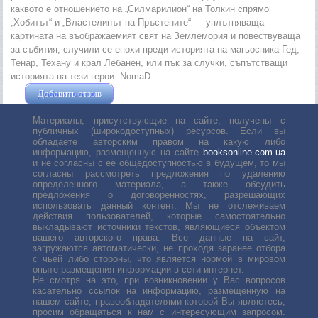
каквото е отношението на „Силмарилион“ на Толкин спрямо
„Хобитът“ и „Властелинът на Пръстените“ — уплътняваща
картината на въображаемият свят на Землемория и повествуваща
за събития, случили се епохи преди историята на магьосника Гед,
Тенар, Техану и крал Лебанен, или пък за случки, съпътстващи
историята на тези герои. NomaD
Добавить отзыв
Жушман Дмитрий
Материалы, присутствующие на сайте, получены с
публичных (широкодоступных) ресурсов. Если вы
обладаете авторским правом на какую либо
информацию, размещенную на сайте
booksonline.com.ua
и не согласны с её общедоступностью в будущем, то мы
согласны рассмотреть предложения по удалению
определенного материала, а также обсудить
предложения о договоренностях, разрешающих
использовать данный контент. Мы не отслеживаем
действия пользователей, которые самостоятельно
выкладывают источники текстов, являющиеся объектом
вашего авторского права. Все данные на сайт,
загружаются автоматически, не проходя заранее отбора
с чьей либо стороны, что является нормой в мировом
опыте размещения информации в сети интернет.
Не смотря на это, при возникновении у Вас вопросов
касательно ссылок на информацию, размещенную на
нашем сайте, правообладателями которой Вы являетесь,
просим обращаться к нам с интересующим запросом.