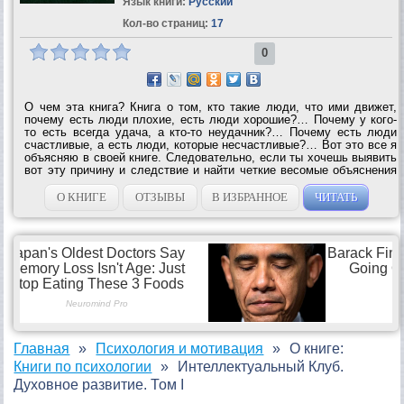
Язык книги:
Русский
Кол-во страниц:
17
0
О чем эта книга? Книга о том, кто такие люди, что ими движет,
почему есть люди плохие, есть люди хорошие?… Почему у кого-
то есть всегда удача, а кто-то неудачник?… Почему есть люди
счастливые, а есть люди, которые несчастливые?… Вот это все я
объясняю в своей книге. Следовательно, если ты хочешь выявить
вот эту причину и следствие и найти четкие весомые объяснения
всего происходящего с тобой, с твоими близкими, родными и
вообще...
О КНИГЕ
ОТЗЫВЫ
В ИЗБРАННОЕ
ЧИТАТЬ
Главная
Психология и мотивация
О книге:
Книги по психологии
Интеллектуальный Клуб.
Духовное развитие. Том I