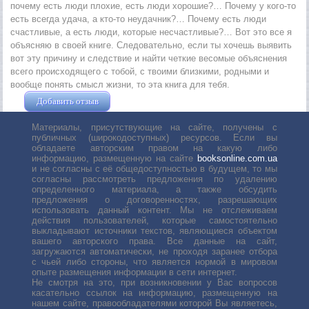
почему есть люди плохие, есть люди хорошие?… Почему у кого-то
есть всегда удача, а кто-то неудачник?… Почему есть люди
счастливые, а есть люди, которые несчастливые?… Вот это все я
объясняю в своей книге. Следовательно, если ты хочешь выявить
вот эту причину и следствие и найти четкие весомые объяснения
всего происходящего с тобой, с твоими близкими, родными и
вообще понять смысл жизни, то эта книга для тебя.
Добавить отзыв
Жушман Дмитрий
Материалы, присутствующие на сайте, получены с
публичных (широкодоступных) ресурсов. Если вы
обладаете авторским правом на какую либо
информацию, размещенную на сайте
booksonline.com.ua
и не согласны с её общедоступностью в будущем, то мы
согласны рассмотреть предложения по удалению
определенного материала, а также обсудить
предложения о договоренностях, разрешающих
использовать данный контент. Мы не отслеживаем
действия пользователей, которые самостоятельно
выкладывают источники текстов, являющиеся объектом
вашего авторского права. Все данные на сайт,
загружаются автоматически, не проходя заранее отбора
с чьей либо стороны, что является нормой в мировом
опыте размещения информации в сети интернет.
Не смотря на это, при возникновении у Вас вопросов
касательно ссылок на информацию, размещенную на
нашем сайте, правообладателями которой Вы являетесь,