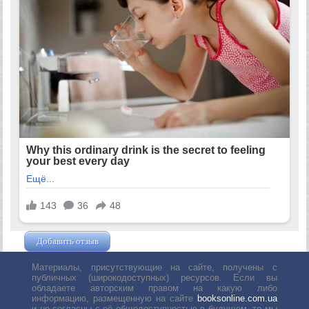
Добавить отзыв
Жушман Дмитрий
Материалы, присутствующие на сайте, получены с
публичных (широкодоступных) ресурсов. Если вы
обладаете авторским правом на какую либо
информацию, размещенную на сайте
booksonline.com.ua
и не согласны с её общедоступностью в будущем, то мы