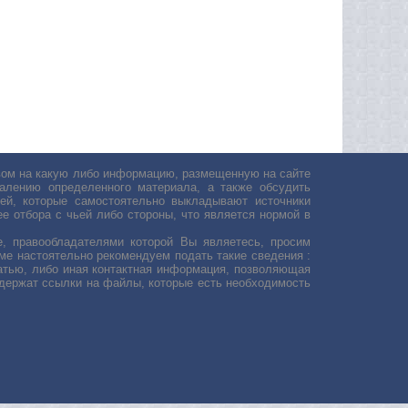
авом на какую либо информацию, размещенную на сайте
лению определенного материала, а также обсудить
ей, которые самостоятельно выкладывают источники
е отбора с чьей либо стороны, что является нормой в
, правообладателями которой Вы являетесь, просим
ьме настоятельно рекомендуем подать такие сведения :
атью, либо иная контактная информация, позволяющая
одержат ссылки на файлы, которые есть необходимость