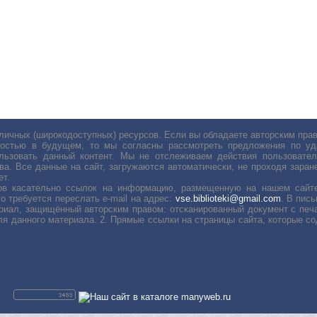
личных (широкодоступных) ресурсов. Если вы обладаете авторским пр
остью в будущем, то мы согласны рассмотреть предложения по уда
льзовать данный контент. Мы не отслеживаем действия пользовател
ва. Все данные на сайт, загружаются автоматически, не проходя заране
ет.
сов касательно ссылок на информацию, размещенную на нашем сайте
о требуется переслать е-mail на адрес:
vse.biblioteki@gmail.com
. В пис
риал, защищённый авторским правом: отсканированный документ с печ
ля данного материала. 2. Прямые ссылки на страницы сайта, которые с