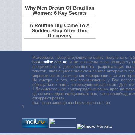
Материалы, присутствующие на сайте, получены с пуб
booksonline.com.ua
и не согласны с её общедоступн
предложения о договоренностях, разрешающих испо
текстов, являющиеся объектом вашего авторского пра
мировом опыте размещения информации в сети интерн
Не смотря на это, при возникновении у Вас вопро
обращаться к нам с интересующим запросом. Для этог
1.Документальное подтверждение ваших прав на мате
однозначно идентифицировать вас, как правообладате
откорректировать.
Все права защищенны booksonline.com.ua
0