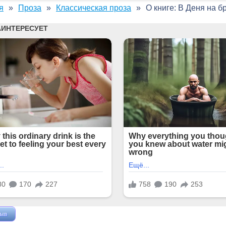
я
Проза
Классическая проза
О книге: В Деня на 
зыв
Жушман Дмитрий