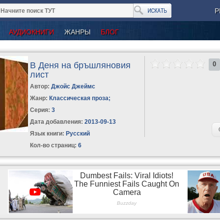
Р
АУДИОКНИГИ
ЖАНРЫ
БЛОГ
В Деня на бръшляновия
0
лист
Автор:
Джойс Джеймс
Жанр:
Классическая проза
;
Серия:
3
Дата добавления:
2013-09-13
Язык книги:
Русский
Кол-во страниц:
6