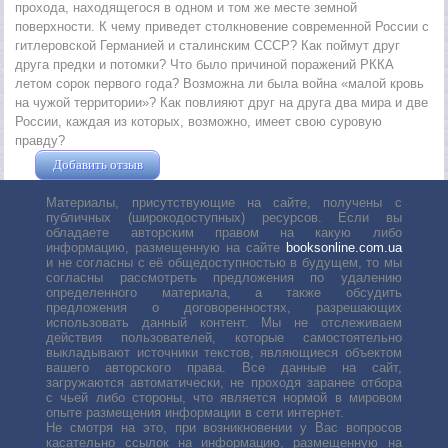
прохода, находящегося в одном и том же месте земной
поверхности. К чему приведет столкновение современной России с
гитлеровской Германией и сталинским СССР? Как поймут друг
друга предки и потомки? Что было причиной поражений РККА
летом сорок первого года? Возможна ли была война «малой кровь
на чужой территории»? Как повлияют друг на друга два мира и две
России, каждая из которых, возможно, имеет свою суровую
правду?
Добавить отзыв
Жушман Дмитрий
Материалы, присутствующие на сайте, получены с
публичных (широкодоступных) ресурсов. Если вы
обладаете авторским правом на какую либо
информацию, размещенную на сайте
booksonline.com.ua
и не согласны с её общедоступностью в будущем, то мы
согласны рассмотреть предложения по удалению
определенного материала, а также обсудить
предложения о договоренностях, разрешающих
использовать данный контент. Мы не отслеживаем
действия пользователей, которые самостоятельно
выкладывают источники текстов, являющиеся объектом
вашего авторского права. Все данные на сайт,
загружаются автоматически, не проходя заранее отбора
с чьей либо стороны, что является нормой в мировом
опыте размещения информации в сети интернет.
Не смотря на это, при возникновении у Вас вопросов
касательно ссылок на информацию, размещенную на