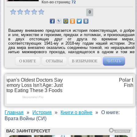
Кол-во страниц:
72
0
Вашему вниманию предлагается история повествующая, о добре
и зле, мужестве и героизме, предках и потомках, и произошедшая
в двух отстоящих друг от друга по времени мирах,
соответствующих 1941-му и 2018-му годам нашей истории. Эти
два мира внезапно оказались соединены тонкой, но неразрывной
нитью межмирового прохода, находящегося в одном и том же
месте земной поверхности. К чему приведет столкновение
современной России с гитлеровской...
О КНИГЕ
ОТЗЫВЫ
В ИЗБРАННОЕ
ЧИТАТЬ
Главная
История
Книги о войне
О книге:
Врата Войны (СИ)