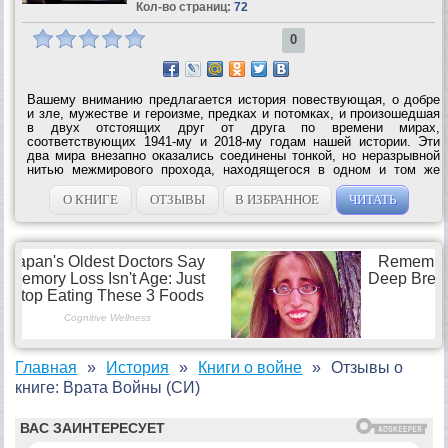
Кол-во страниц:
72
0
Вашему вниманию предлагается история повествующая, о добре
и зле, мужестве и героизме, предках и потомках, и произошедшая
в двух отстоящих друг от друга по времени мирах,
соответствующих 1941-му и 2018-му годам нашей истории. Эти
два мира внезапно оказались соединены тонкой, но неразрывной
нитью межмирового прохода, находящегося в одном и том же
месте земной поверхности. К чему приведет столкновение
современной России с гитлеровской...
О КНИГЕ
ОТЗЫВЫ
В ИЗБРАННОЕ
ЧИТАТЬ
Главная
История
Книги о войне
Отзывы о
книге: Врата Войны (СИ)