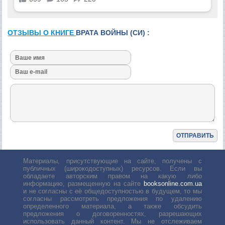
ОТЗЫВЫ О КНИГЕ
ВРАТА ВОЙНЫ (СИ) :
Материалы, присутствующие на сайте, получены с
публичных (широкодоступных) ресурсов. Если вы
обладаете авторским правом на какую либо
информацию, размещенную на сайте
booksonline.com.ua
и не согласны с её общедоступностью в будущем, то мы
согласны рассмотреть предложения по удалению
определенного материала, а также обсудить
предложения о договоренностях, разрешающих
использовать данный контент. Мы не отслеживаем