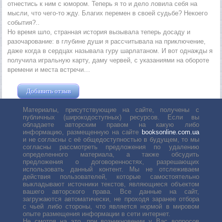
отнестись к ним с юмором. Теперь я то и дело ловила себя на
мысли, что чего-то жду. Благих перемен в своей судьбе? Некоего
события?..
Но время шло, странная история вызывала теперь досаду и
разочарование: в глубине души я рассчитывала на приключение,
даже когда в сердцах называла гуру шарлатаном. И вот однажды я
получила игральную карту, даму червей, с указаниями на обороте
времени и места встречи…
Добавить отзыв
Жушман Дмитрий
Материалы, присутствующие на сайте, получены с
публичных (широкодоступных) ресурсов. Если вы
обладаете авторским правом на какую либо
информацию, размещенную на сайте
booksonline.com.ua
и не согласны с её общедоступностью в будущем, то мы
согласны рассмотреть предложения по удалению
определенного материала, а также обсудить
предложения о договоренностях, разрешающих
использовать данный контент. Мы не отслеживаем
действия пользователей, которые самостоятельно
выкладывают источники текстов, являющиеся объектом
вашего авторского права. Все данные на сайт,
загружаются автоматически, не проходя заранее отбора
с чьей либо стороны, что является нормой в мировом
опыте размещения информации в сети интернет.
Не смотря на это, при возникновении у Вас вопросов