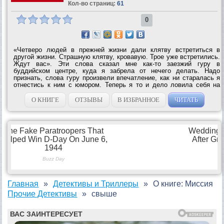
Кол-во страниц:
61
0
«Четверо людей в прежней жизни дали клятву встретиться в
другой жизни. Страшную клятву, кровавую. Трое уже встретились.
Ждут вас». Эти слова сказал мне как-то заезжий гуру в
буддийском центре, куда я забрела от нечего делать. Надо
признать, слова гуру произвели впечатление, как ни старалась я
отнестись к ним с юмором. Теперь я то и дело ловила себя на
мысли, что чего-то жду. Благих перемен в своей судьбе? Некоего
события?.. Но время...
О КНИГЕ
ОТЗЫВЫ
В ИЗБРАННОЕ
ЧИТАТЬ
Главная
Детективы и Триллеры
О книге: Миссия
Прочие Детективы
свыше