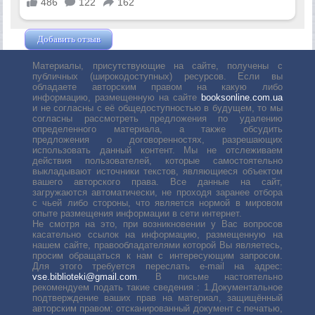
Добавить отзыв
Жушман Дмитрий
Материалы, присутствующие на сайте, получены с
публичных (широкодоступных) ресурсов. Если вы
обладаете авторским правом на какую либо
информацию, размещенную на сайте
booksonline.com.ua
и не согласны с её общедоступностью в будущем, то мы
согласны рассмотреть предложения по удалению
определенного материала, а также обсудить
предложения о договоренностях, разрешающих
использовать данный контент. Мы не отслеживаем
действия пользователей, которые самостоятельно
выкладывают источники текстов, являющиеся объектом
вашего авторского права. Все данные на сайт,
загружаются автоматически, не проходя заранее отбора
с чьей либо стороны, что является нормой в мировом
опыте размещения информации в сети интернет.
Не смотря на это, при возникновении у Вас вопросов
касательно ссылок на информацию, размещенную на
нашем сайте, правообладателями которой Вы являетесь,
просим обращаться к нам с интересующим запросом.
Для этого требуется переслать е-mail на адрес:
vse.biblioteki@gmail.com
. В письме настоятельно
рекомендуем подать такие сведения : 1.Документальное
подтверждение ваших прав на материал, защищённый
авторским правом: отсканированный документ с печатью,