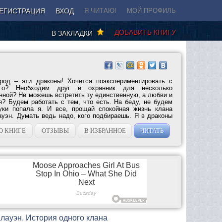
ЕГИСТРАЦИЯ
ВХОД
Я ЧИТАЮ!
МОЙ ПРОФИЛЬ
ДОБАВИТЬ КНИГУ
В ЗАКЛАДКИ
род – эти драконы! Хочется поэкспериментировать с
ого? Необходим друг и охранник для несколько
ной? Не можешь встретить ту единственную, а любви и
я? Будем работать с тем, что есть. На беду, не будем
уки попала я. И все, прощай спокойная жизнь клана
ауэн. Думать ведь надо, кого подбираешь. Я в драконы
О КНИГЕ
ОТЗЫВЫ
В ИЗБРАННОЕ
ЧИТАТЬ
Алауэн. История одного клана