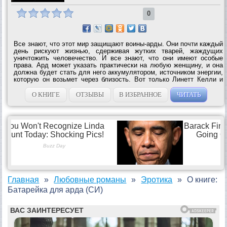
0
Все знают, что этот мир защищают воины-арды. Они почти каждый
день рискуют жизнью, сдерживая жутких тварей, жаждущих
уничтожить человечество. И все знают, что они имеют особые
права. Ард может указать практически на любую женщину, и она
должна будет стать для него аккумулятором, источником энергии,
которую он возьмет через близость. Вот только Линетт Келли и
подумать не могла, что такая честь выпадет именно ей. Внимание!
В тексте...
О КНИГЕ
ОТЗЫВЫ
В ИЗБРАННОЕ
ЧИТАТЬ
Главная
Любовные романы
Эротика
О книге:
Батарейка для арда (СИ)