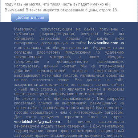
подумать не могла, что такая честь выпадет именно ей.
Внимание! В тексте имеются откровенные сцены, строго 18+
Добавить отзыв
Жушман Дмитрий
Материалы, присутствующие на сайте, получены с
публичных (широкодоступных) ресурсов. Если вы
обладаете авторским правом на какую либо
информацию, размещенную на сайте
booksonline.com.ua
и не согласны с её общедоступностью в будущем, то мы
согласны рассмотреть предложения по удалению
определенного материала, а также обсудить
предложения о договоренностях, разрешающих
использовать данный контент. Мы не отслеживаем
действия пользователей, которые самостоятельно
выкладывают источники текстов, являющиеся объектом
вашего авторского права. Все данные на сайт,
загружаются автоматически, не проходя заранее отбора
с чьей либо стороны, что является нормой в мировом
опыте размещения информации в сети интернет.
Не смотря на это, при возникновении у Вас вопросов
касательно ссылок на информацию, размещенную на
нашем сайте, правообладателями которой Вы являетесь,
просим обращаться к нам с интересующим запросом.
Для этого требуется переслать е-mail на адрес:
vse.biblioteki@gmail.com
. В письме настоятельно
рекомендуем подать такие сведения : 1.Документальное
подтверждение ваших прав на материал, защищённый
авторским правом: отсканированный документ с печатью,