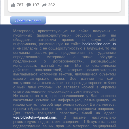
Добавить отзыв
Жушман Дмитрий
Материалы, присутствующие на сайте, получены с
публичных (широкодоступных) ресурсов. Если вы
обладаете авторским правом на какую либо
информацию, размещенную на сайте
booksonline.com.ua
и не согласны с её общедоступностью в будущем, то мы
согласны рассмотреть предложения по удалению
определенного материала, а также обсудить
предложения о договоренностях, разрешающих
использовать данный контент. Мы не отслеживаем
действия пользователей, которые самостоятельно
выкладывают источники текстов, являющиеся объектом
вашего авторского права. Все данные на сайт,
загружаются автоматически, не проходя заранее отбора
с чьей либо стороны, что является нормой в мировом
опыте размещения информации в сети интернет.
Не смотря на это, при возникновении у Вас вопросов
касательно ссылок на информацию, размещенную на
нашем сайте, правообладателями которой Вы являетесь,
просим обращаться к нам с интересующим запросом.
Для этого требуется переслать е-mail на адрес:
vse.biblioteki@gmail.com
. В письме настоятельно
рекомендуем подать такие сведения : 1.Документальное
подтверждение ваших прав на материал, защищённый