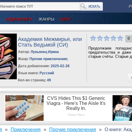
Р
АУДИОКНИГИ
ЖАНРЫ
БЛОГ
Академия Межмирья, или
0
Стать Ведьмой (СИ)
Продолжаем попадан
Автор:
Лукьянец Ирина
предательства и даже
старые счёты. Старые др
Жанр:
Прочие приключения
;
Дата добавления:
2025-02-28
Язык книги:
Русский
Кол-во страниц:
49
я
Приключения
Прочие приключения
О книге: Ак