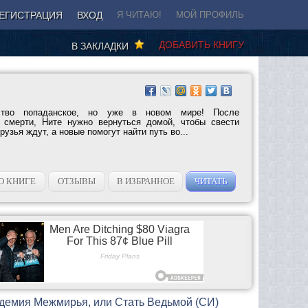
ЕГИСТРАЦИЯ
ВХОД
Я ЧИТАЮ!
МОЙ ПРОФИЛЬ
ДОБАВИТЬ КНИГУ
В ЗАКЛАДКИ
ство попаданское, но уже в новом мире! После
 смерти, Ните нужно вернуться домой, чтобы свести
узья ждут, а новые помогут найти путь во...
О КНИГЕ
ОТЗЫВЫ
В ИЗБРАННОЕ
ЧИТАТЬ
адемия Межмирья, или Стать Ведьмой (СИ)