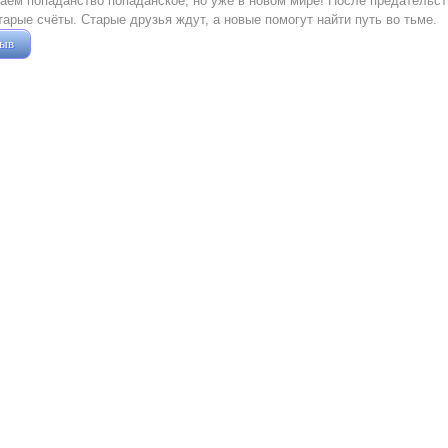
ем попаданство попаданское, но уже в новом мире! После предательст
тарые счёты. Старые друзья ждут, а новые помогут найти путь во тьме.
зыв
Жушман Дмитрий