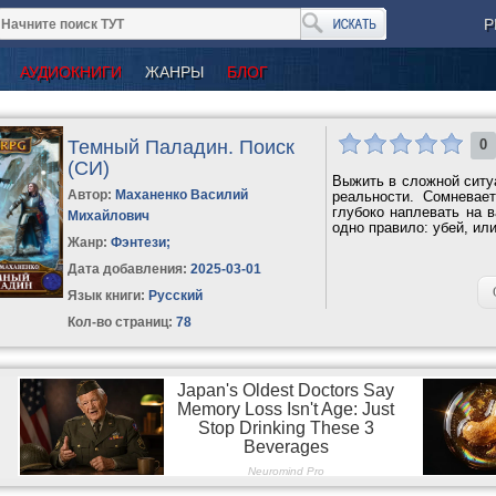
Р
АУДИОКНИГИ
ЖАНРЫ
БЛОГ
Темный Паладин. Поиск
0
(СИ)
Выжить в сложной ситуа
Автор:
Маханенко Василий
реальности. Сомневае
глубоко наплевать на в
Михайлович
одно правило: убей, или
Жанр:
Фэнтези
;
Дата добавления:
2025-03-01
Язык книги:
Русский
Кол-во страниц:
78