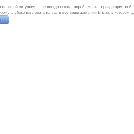
 сложной ситуации — не всегда выход, порой смерть гораздо приятней 
орому глубоко наплевать на вас и все ваши желания. В мир, в котором 
зыв
Жушман Дмитрий