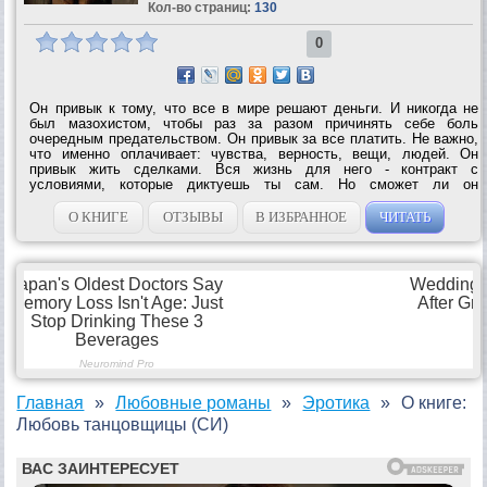
Кол-во страниц:
130
0
Он привык к тому, что все в мире решают деньги. И никогда не
был мазохистом, чтобы раз за разом причинять себе боль
очередным предательством. Он привык за все платить. Не важно,
что именно оплачивает: чувства, верность, вещи, людей. Он
привык жить сделками. Вся жизнь для него - контракт с
условиями, которые диктуешь ты сам. Но сможет ли он
измениться и заплатить самую большую цену за свой куш? Она
привыкла, что в ее мире все решают...
О КНИГЕ
ОТЗЫВЫ
В ИЗБРАННОЕ
ЧИТАТЬ
Главная
Любовные романы
Эротика
О книге:
Любовь танцовщицы (СИ)