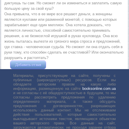
диктуешь ты сам. Но сможет ли он измениться и заплатить самую
большую цену за свой куш?
Она привыкла, что в ее мире все решают деньги, а женщины
являются куклами или разменной монетой, с помощью которых
зарабатывают еще один миллион. Она хотела доказать, что
является личностью, способной самостоятельно принимать
решения, а не безмозглой игрушкой в руках кукловода. Она всю
жизнь пыталась вылезти из грязного мира спроса и предложений,
где ставка - человеческая судьба. Но сможет ли она отдать себя в
руки тому, кто способен сделать ее счастливой? Или окончательно
разрушить и растоптать?
Добавить отзыв
Жушман Дмитрий
Материалы, присутствующие на сайте, получены с
публичных (широкодоступных) ресурсов. Если вы
обладаете авторским правом на какую либо
информацию, размещенную на сайте
booksonline.com.ua
и не согласны с её общедоступностью в будущем, то мы
согласны рассмотреть предложения по удалению
определенного материала, а также обсудить
предложения о договоренностях, разрешающих
использовать данный контент. Мы не отслеживаем
действия пользователей, которые самостоятельно
выкладывают источники текстов, являющиеся объектом
вашего авторского права. Все данные на сайт,
загружаются автоматически, не проходя заранее отбора