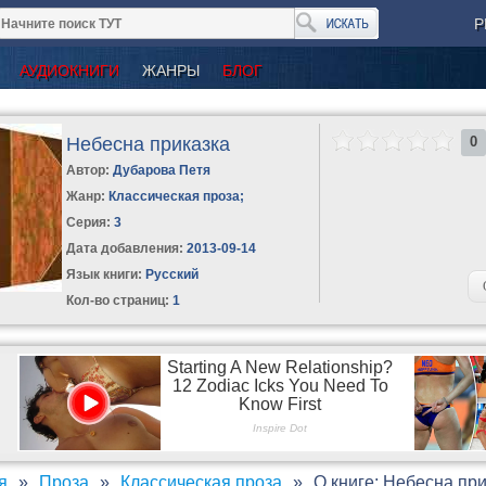
Р
АУДИОКНИГИ
ЖАНРЫ
БЛОГ
Небесна приказка
0
Автор:
Дубарова Петя
Жанр:
Классическая проза
;
Серия:
3
Дата добавления:
2013-09-14
Язык книги:
Русский
Кол-во страниц:
1
я
Проза
Классическая проза
О книге: Небесна пр