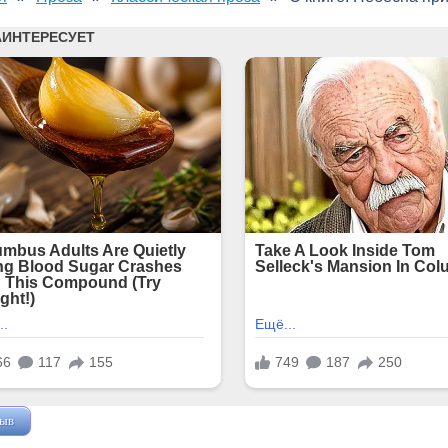
зыв
Жушман Дмитрий