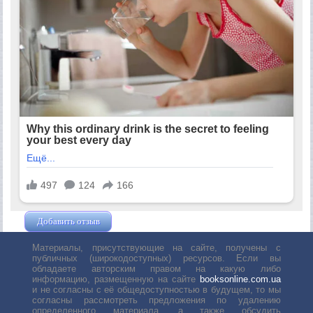
Добавить отзыв
Жушман Дмитрий
Материалы, присутствующие на сайте, получены с
публичных (широкодоступных) ресурсов. Если вы
обладаете авторским правом на какую либо
информацию, размещенную на сайте
booksonline.com.ua
и не согласны с её общедоступностью в будущем, то мы
согласны рассмотреть предложения по удалению
определенного материала, а также обсудить