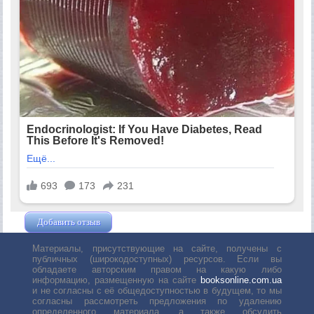
Добавить отзыв
Жушман Дмитрий
Материалы, присутствующие на сайте, получены с
публичных (широкодоступных) ресурсов. Если вы
обладаете авторским правом на какую либо
информацию, размещенную на сайте
booksonline.com.ua
и не согласны с её общедоступностью в будущем, то мы
согласны рассмотреть предложения по удалению
определенного материала, а также обсудить