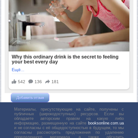
Добавить отзыв
Жушман Дмитрий
Материалы, присутствующие на сайте, получены с
публичных (широкодоступных) ресурсов. Если вы
обладаете авторским правом на какую либо
информацию, размещенную на сайте
booksonline.com.ua
и не согласны с её общедоступностью в будущем, то мы
согласны рассмотреть предложения по удалению
определенного материала, а также обсудить