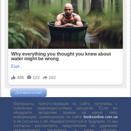
Добавить отзыв
Жушман Дмитрий
Материалы, присутствующие на сайте, получены с
публичных (широкодоступных) ресурсов. Если вы
обладаете авторским правом на какую либо
информацию, размещенную на сайте
booksonline.com.ua
и не согласны с её общедоступностью в будущем, то мы
согласны рассмотреть предложения по удалению
определенного материала, а также обсудить