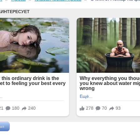
зыв
Жушман Дмитрий