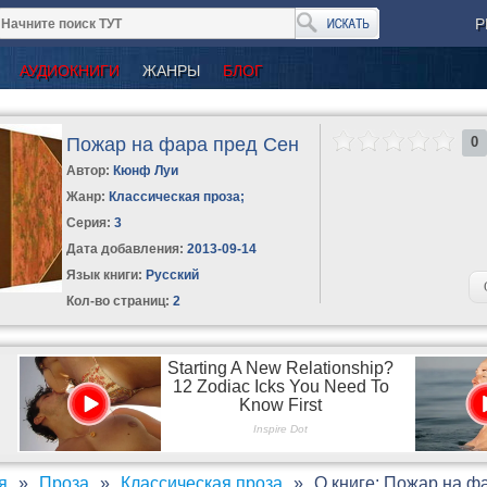
Р
АУДИОКНИГИ
ЖАНРЫ
БЛОГ
Пожар на фара пред Сен
0
Автор:
Кюнф Луи
Жанр:
Классическая проза
;
Серия:
3
Дата добавления:
2013-09-14
Язык книги:
Русский
Кол-во страниц:
2
я
Проза
Классическая проза
О книге: Пожар на ф