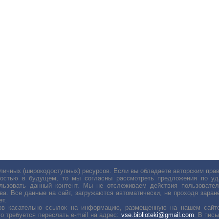
личных (широкодоступных) ресурсов. Если вы обладаете авторским пр
остью в будущем, то мы согласны рассмотреть предложения по уда
льзовать данный контент. Мы не отслеживаем действия пользовател
ва. Все данные на сайт, загружаются автоматически, не проходя заране
ет.
сов касательно ссылок на информацию, размещенную на нашем сайте
о требуется переслать е-mail на адрес:
vse.biblioteki@gmail.com
. В пис