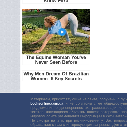
Материалы, присутствующие на сайте, получены с пуб
booksonline.com.ua
и не согласны с её общедоступн
предложения о договоренностях, разрешающих испо
текстов, являющиеся объектом вашего авторского пра
мировом опыте размещения информации в сети интерн
Не смотря на это, при возникновении у Вас вопро
обращаться к нам с интересующим запросом. Для этог