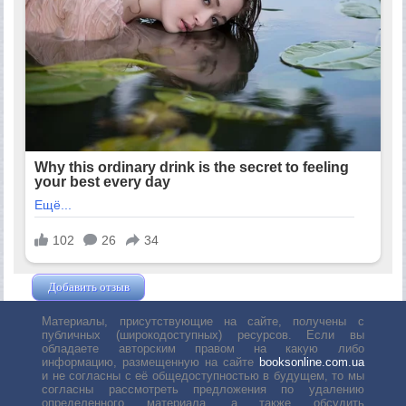
Добавить отзыв
Жушман Дмитрий
Материалы, присутствующие на сайте, получены с
публичных (широкодоступных) ресурсов. Если вы
обладаете авторским правом на какую либо
информацию, размещенную на сайте
booksonline.com.ua
и не согласны с её общедоступностью в будущем, то мы
согласны рассмотреть предложения по удалению
определенного материала, а также обсудить