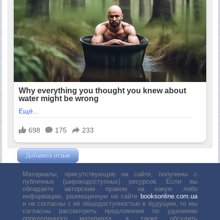
Добавить отзыв
Жушман Дмитрий
Материалы, присутствующие на сайте, получены с
публичных (широкодоступных) ресурсов. Если вы
обладаете авторским правом на какую либо
информацию, размещенную на сайте
booksonline.com.ua
и не согласны с её общедоступностью в будущем, то мы
согласны рассмотреть предложения по удалению
определенного материала, а также обсудить