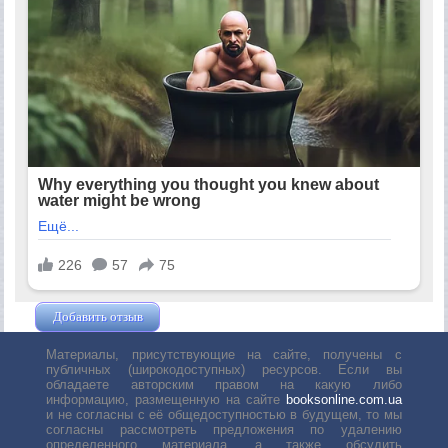
Добавить отзыв
Жушман Дмитрий
Материалы, присутствующие на сайте, получены с
публичных (широкодоступных) ресурсов. Если вы
обладаете авторским правом на какую либо
информацию, размещенную на сайте
booksonline.com.ua
и не согласны с её общедоступностью в будущем, то мы
согласны рассмотреть предложения по удалению
определенного материала, а также обсудить