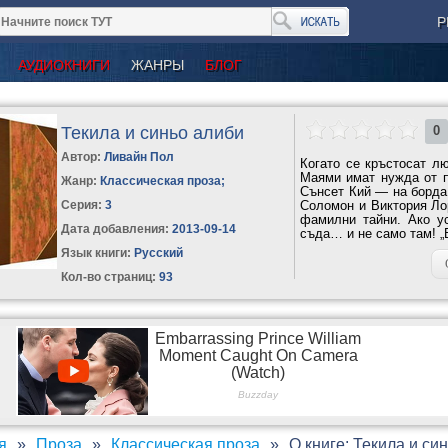
Р
АУДИОКНИГИ
ЖАНРЫ
БЛОГ
Текила и синьо алиби
0
Автор:
Ливайн Пол
Когато се кръстосат лю
Маями имат нужда от п
Жанр:
Классическая проза
;
Сънсет Кий — на борда 
Серия:
3
Соломон и Виктория Лор
фамилни тайни. Ако у
Дата добавления:
2013-09-14
съда… и не само там! „Б
Язык книги:
Русский
Кол-во страниц:
93
я
Проза
Классическая проза
О книге: Текила и си