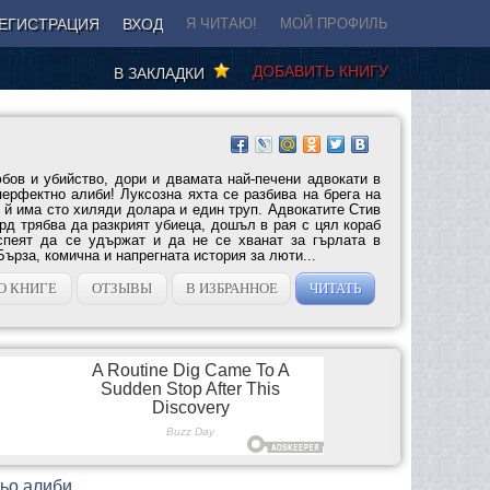
ЕГИСТРАЦИЯ
ВХОД
Я ЧИТАЮ!
МОЙ ПРОФИЛЬ
ДОБАВИТЬ КНИГУ
В ЗАКЛАДКИ
бов и убийство, дори и двамата най-печени адвокати в
ерфектно алиби! Луксозна яхта се разбива на брега на
й има сто хиляди долара и един труп. Адвокатите Стив
д трябва да разкрият убиеца, дошъл в рая с цял кораб
спеят да се удържат и да не се хванат за гърлата в
ърза, комична и напрегната история за люти...
О КНИГЕ
ОТЗЫВЫ
В ИЗБРАННОЕ
ЧИТАТЬ
ньо алиби