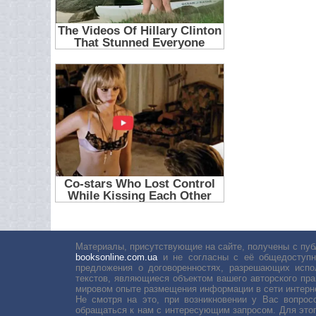
Материалы, присутствующие на сайте, получены с пуб
booksonline.com.ua
и не согласны с её общедоступн
предложения о договоренностях, разрешающих испо
текстов, являющиеся объектом вашего авторского пра
мировом опыте размещения информации в сети интерн
Не смотря на это, при возникновении у Вас вопро
обращаться к нам с интересующим запросом. Для этог