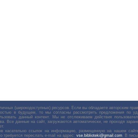
личных (широкодоступных) ресурсов. Если вы обладаете авторским пр
остью в будущем, то мы согласны рассмотреть предложения по уда
льзовать данный контент. Мы не отслеживаем действия пользовател
ва. Все данные на сайт, загружаются автоматически, не проходя заране
ет.
сов касательно ссылок на информацию, размещенную на нашем сайте
о требуется переслать е-mail на адрес:
vse.biblioteki@gmail.com
. В пис