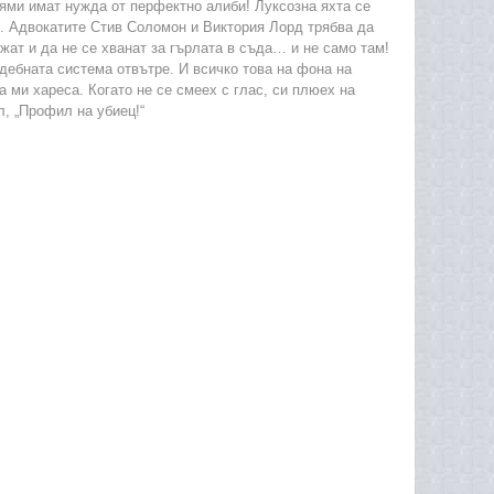
аями имат нужда от перфектно алиби! Луксозна яхта се
п. Адвокатите Стив Соломон и Виктория Лорд трябва да
жат и да не се хванат за гърлата в съда… и не само там!
ъдебната система отвътре. И всичко това на фона на
 ми хареса. Когато не се смеех с глас, си плюех на
л, „Профил на убиец!“