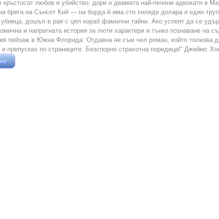
е кръстосат любов и убийство, дори и двамата най-печени адвокати в М
на брега на Сънсет Кий — на борда й има сто хиляди долара и един тру
 убиеца, дошъл в рая с цял кораб фамилни тайни. Ако успеят да се удър
комична и напрегната история за люти характери и тънко познаване на с
ия пейзаж в Южна Флорида. Отдавна не съм чел роман, който толкова да
 и препусках по страниците. Безспорно страхотна поредица!“ Джеймс Хо
зыв
Жушман Дмитрий