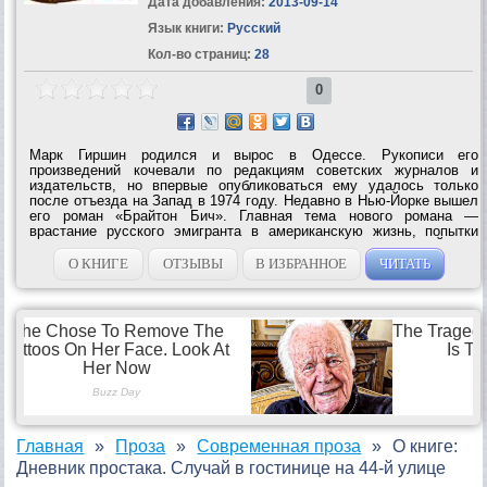
Дата добавления:
2013-09-14
Язык книги:
Русский
Кол-во страниц:
28
0
Марк Гиршин родился и вырос в Одессе. Рукописи его
произведений кочевали по редакциям советских журналов и
издательств, но впервые опубликоваться ему удалось только
после отъезда на Запад в 1974 году. Недавно в Нью-Йорке вышел
его роман «Брайтон Бич». Главная тема нового романа —
врастание русского эмигранта в американскую жизнь, попытки
самоутвердиться в водовороте современного Нью-Йорка.
Предисловие Сергея...
О КНИГЕ
ОТЗЫВЫ
В ИЗБРАННОЕ
ЧИТАТЬ
Главная
Проза
Современная проза
О книге:
Дневник простака. Случай в гостинице на 44-й улице