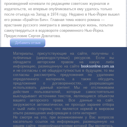
произведений кочевали по редакциям советских журналов и
издательств, но впервые опубликоваться ему удалось только
после отъезда на Запад в 1974 году. Недавно в Нью-Йорке вышел
его роман «Брайтон Бич». Главная тема нового романа —
врастание русского эмигранта в американскую жизнь, попытки
самоутвердиться в водовороте современного Нью-Йорка.
Предисловие Сергея Довлатова.
Добавить отзыв
Жушман Дмитрий
Материалы, присутствующие на сайте, получены с
публичных (широкодоступных) ресурсов. Если вы
обладаете авторским правом на какую либо
информацию, размещенную на сайте
booksonline.com.ua
и не согласны с её общедоступностью в будущем, то мы
согласны рассмотреть предложения по удалению
определенного материала, а также обсудить
предложения о договоренностях, разрешающих
использовать данный контент. Мы не отслеживаем
действия пользователей, которые самостоятельно
выкладывают источники текстов, являющиеся объектом
вашего авторского права. Все данные на сайт,
загружаются автоматически, не проходя заранее отбора
с чьей либо стороны, что является нормой в мировом
опыте размещения информации в сети интернет.
Не смотря на это, при возникновении у Вас вопросов
касательно ссылок на информацию, размещенную на
нашем сайте, правообладателями которой Вы являетесь,