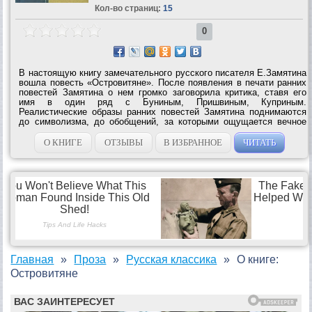
Кол-во страниц:
15
0
В настоящую книгу замечательного русского писателя Е.Замятина
вошла повесть «Островитяне». После появления в печати ранних
повестей Замятина о нем громко заговорила критика, ставя его
имя в один ряд с Буниным, Пришвиным, Куприным.
Реалистические образы ранних повестей Замятина поднимаются
до символизма, до обобщений, за которыми ощущается вечное
противоборство добра и зла. В своих произведениях, которые
стали ярчайшим...
О КНИГЕ
ОТЗЫВЫ
В ИЗБРАННОЕ
ЧИТАТЬ
Главная
Проза
Русская классика
О книге:
Островитяне