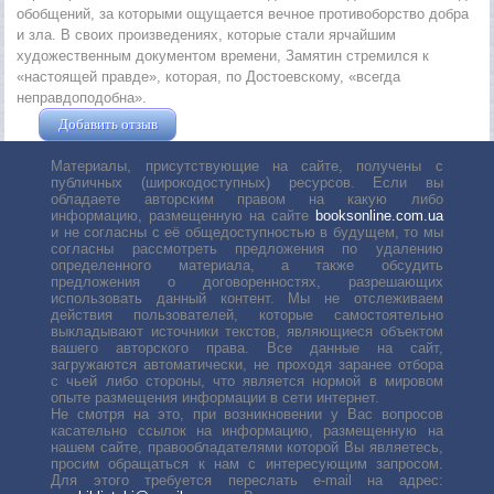
обобщений, за которыми ощущается вечное противоборство добра
и зла. В своих произведениях, которые стали ярчайшим
художественным документом времени, Замятин стремился к
«настоящей правде», которая, по Достоевскому, «всегда
неправдоподобна».
Добавить отзыв
Жушман Дмитрий
Материалы, присутствующие на сайте, получены с
публичных (широкодоступных) ресурсов. Если вы
обладаете авторским правом на какую либо
информацию, размещенную на сайте
booksonline.com.ua
и не согласны с её общедоступностью в будущем, то мы
согласны рассмотреть предложения по удалению
определенного материала, а также обсудить
предложения о договоренностях, разрешающих
использовать данный контент. Мы не отслеживаем
действия пользователей, которые самостоятельно
выкладывают источники текстов, являющиеся объектом
вашего авторского права. Все данные на сайт,
загружаются автоматически, не проходя заранее отбора
с чьей либо стороны, что является нормой в мировом
опыте размещения информации в сети интернет.
Не смотря на это, при возникновении у Вас вопросов
касательно ссылок на информацию, размещенную на
нашем сайте, правообладателями которой Вы являетесь,
просим обращаться к нам с интересующим запросом.
Для этого требуется переслать е-mail на адрес: