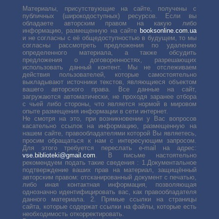
Материалы, присутствующие на сайте, получены с
публичных (широкодоступных) ресурсов. Если вы
обладаете авторским правом на какую либо
информацию, размещенную на сайте
booksonline.com.ua
и не согласны с её общедоступностью в будущем, то мы
согласны рассмотреть предложения по удалению
определенного материала, а также обсудить
предложения о договоренностях, разрешающих
использовать данный контент. Мы не отслеживаем
действия пользователей, которые самостоятельно
выкладывают источники текстов, являющиеся объектом
вашего авторского права. Все данные на сайт,
загружаются автоматически, не проходя заранее отбора
с чьей либо стороны, что является нормой в мировом
опыте размещения информации в сети интернет.
Не смотря на это, при возникновении у Вас вопросов
касательно ссылок на информацию, размещенную на
нашем сайте, правообладателями которой Вы являетесь,
просим обращаться к нам с интересующим запросом.
Для этого требуется переслать е-mail на адрес:
vse.biblioteki@gmail.com
. В письме настоятельно
рекомендуем подать такие сведения : 1.Документальное
подтверждение ваших прав на материал, защищённый
авторским правом: отсканированный документ с печатью,
либо иная контактная информация, позволяющая
однозначно идентифицировать вас, как правообладателя
данного материала. 2. Прямые ссылки на страницы
сайта, которые содержат ссылки на файлы, которые есть
необходимость откорректировать.