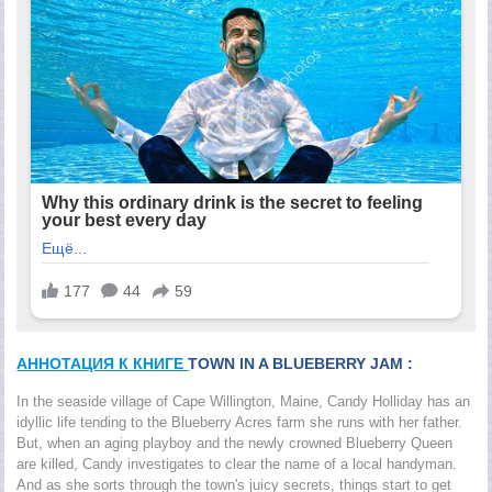
АННОТАЦИЯ К КНИГЕ
TOWN IN A BLUEBERRY JAM :
In the seaside village of Cape Willington, Maine, Candy Holliday has an
idyllic life tending to the Blueberry Acres farm she runs with her father.
But, when an aging playboy and the newly crowned Blueberry Queen
are killed, Candy investigates to clear the name of a local handyman.
And as she sorts through the town's juicy secrets, things start to get