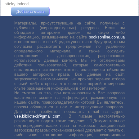
sticky indeed…
Добавить отзыв
Жушман Дмитрий
Материалы, присутствующие на сайте, получены с
публичных (широкодоступных) ресурсов. Если вы
обладаете авторским правом на какую либо
информацию, размещенную на сайте
booksonline.com.ua
и не согласны с её общедоступностью в будущем, то мы
согласны рассмотреть предложения по удалению
определенного материала, а также обсудить
предложения о договоренностях, разрешающих
использовать данный контент. Мы не отслеживаем
действия пользователей, которые самостоятельно
выкладывают источники текстов, являющиеся объектом
вашего авторского права. Все данные на сайт,
загружаются автоматически, не проходя заранее отбора
с чьей либо стороны, что является нормой в мировом
опыте размещения информации в сети интернет.
Не смотря на это, при возникновении у Вас вопросов
касательно ссылок на информацию, размещенную на
нашем сайте, правообладателями которой Вы являетесь,
просим обращаться к нам с интересующим запросом.
Для этого требуется переслать е-mail на адрес:
vse.biblioteki@gmail.com
. В письме настоятельно
рекомендуем подать такие сведения : 1.Документальное
подтверждение ваших прав на материал, защищённый
авторским правом: отсканированный документ с печатью,
либо иная контактная информация, позволяющая