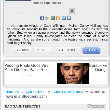
Кол-во страниц:
64
0
In the seaside village of Cape Willington, Maine, Candy Holliday has
an idyllic life tending to the Blueberry Acres farm she runs with her
father. But, when an aging playboy and the newly crowned Blueberry
Queen are killed, Candy investigates to clear the name of a local
handyman. And as she sorts through the town's juicy secrets, things
start to get sticky...
О КНИГЕ
ОТЗЫВЫ
В ИЗБРАННОЕ
ЧИТАТЬ
Главная
Детективы
Книги Детективы
О книге:
Town in a Blueberry Jam