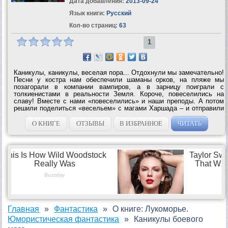
Дата добавления:
2013-09-24
Язык книги:
Русский
Кол-во страниц:
63
1
Каникулы, каникулы, веселая пора... Отдохнули мы замечательно!
Песни у костра нам обеспечили шаманы орков, на пляже мы
позагорали в компании вампиров, а в зарницу поиграли с
толкиенистами в реальности Земля. Короче, повеселились на
славу! Вместе с нами «повеселились» и наши преподы. А потом
решили поделиться «весельем» с магами Харшада – и отправили
нас в другой мир по программе обмена. Да-а-а, Харшад надолго
запомнит мага вне уровней и...
О КНИГЕ
ОТЗЫВЫ
В ИЗБРАННОЕ
ЧИТАТЬ
Главная
Фантастика
О книге: Лукоморье.
Юмористическая фантастика
Каникулы боевого