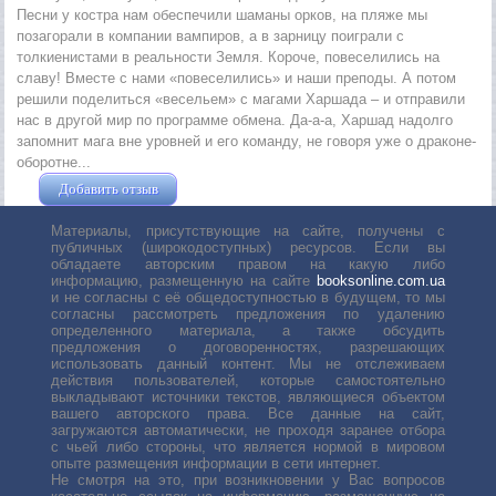
Песни у костра нам обеспечили шаманы орков, на пляже мы
позагорали в компании вампиров, а в зарницу поиграли с
толкиенистами в реальности Земля. Короче, повеселились на
славу! Вместе с нами «повеселились» и наши преподы. А потом
решили поделиться «весельем» с магами Харшада – и отправили
нас в другой мир по программе обмена. Да-а-а, Харшад надолго
запомнит мага вне уровней и его команду, не говоря уже о драконе-
оборотне...
Добавить отзыв
Жушман Дмитрий
Материалы, присутствующие на сайте, получены с
публичных (широкодоступных) ресурсов. Если вы
обладаете авторским правом на какую либо
информацию, размещенную на сайте
booksonline.com.ua
и не согласны с её общедоступностью в будущем, то мы
согласны рассмотреть предложения по удалению
определенного материала, а также обсудить
предложения о договоренностях, разрешающих
использовать данный контент. Мы не отслеживаем
действия пользователей, которые самостоятельно
выкладывают источники текстов, являющиеся объектом
вашего авторского права. Все данные на сайт,
загружаются автоматически, не проходя заранее отбора
с чьей либо стороны, что является нормой в мировом
опыте размещения информации в сети интернет.
Не смотря на это, при возникновении у Вас вопросов