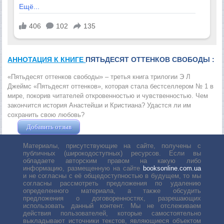
АННОТАЦИЯ К КНИГЕ
ПЯТЬДЕСЯТ ОТТЕНКОВ СВОБОДЫ :
«Пятьдесят оттенков свободы» – третья книга трилогии Э Л
Джеймс «Пятьдесят оттенков», которая стала бестселлером № 1 в
мире, покорив читателей откровенностью и чувственностью. Чем
закончится история Анастейши и Кристиана? Удастся ли им
сохранить свою любовь?
Добавить отзыв
Жушман Дмитрий
Материалы, присутствующие на сайте, получены с
публичных (широкодоступных) ресурсов. Если вы
обладаете авторским правом на какую либо
информацию, размещенную на сайте
booksonline.com.ua
и не согласны с её общедоступностью в будущем, то мы
согласны рассмотреть предложения по удалению
определенного материала, а также обсудить
предложения о договоренностях, разрешающих
использовать данный контент. Мы не отслеживаем
действия пользователей, которые самостоятельно
выкладывают источники текстов, являющиеся объектом