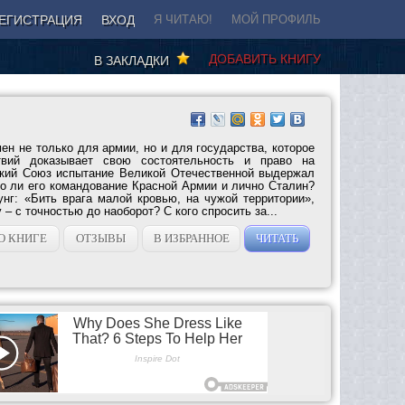
ЕГИСТРАЦИЯ
ВХОД
Я ЧИТАЮ!
МОЙ ПРОФИЛЬ
ДОБАВИТЬ КНИГУ
В ЗАКЛАДКИ
ен не только для армии, но и для государства, которое
вий доказывает свою состоятельность и право на
ский Союз испытание Великой Отечественной выдержал
о ли его командование Красной Армии и лично Сталин?
нг: «Бить врага малой кровью, на чужой территории»,
– с точностью до наоборот? С кого спросить за...
О КНИГЕ
ОТЗЫВЫ
В ИЗБРАННОЕ
ЧИТАТЬ