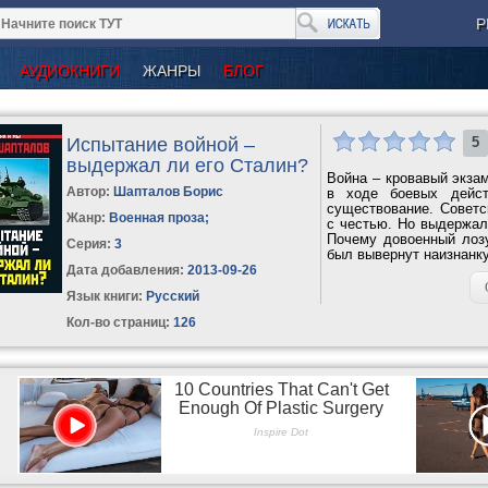
Р
АУДИОКНИГИ
ЖАНРЫ
БЛОГ
Испытание войной –
5
выдержал ли его Сталин?
Война – кровавый экзам
Автор:
Шапталов Борис
в ходе боевых дейст
существование. Совет
Жанр:
Военная проза
;
с честью. Но выдержал
Почему довоенный лозу
Серия:
3
был вывернут наизнанку 
Дата добавления:
2013-09-26
Язык книги:
Русский
Кол-во страниц:
126