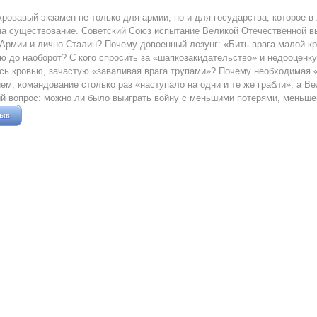
кровавый экзамен не только для армии, но и для государства, которое 
на существование. Советский Союз испытание Великой Отечественной в
Армии и лично Сталин? Почему довоенный лозунг: «Бить врага малой кр
ю до наоборот? С кого спросить за «шапкозакидательство» и недооценк
ь кровью, зачастую «заваливая врага трупами»? Почему необходимая 
ем, командование столько раз «наступало на одни и те же грабли», а В
й вопрос: можно ли было выиграть войну с меньшими потерями, меньше
зыв
Жушман Дмитрий