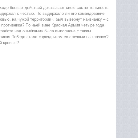
в ходе боевых действий доказывает свою состоятельность
ыдержал с честью. Но выдержало ли его командование
овью, на чужой территории», был вывернут наизнанку – с
у противника? По чьей вине Красная Армия четыре года
«работа над ошибками» была выполнена с таким
еликая Победа стала «праздником со слезами на глазах»?
й кровью?