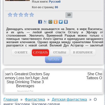
Язык книги:
Русский
Кол-во страниц:
86
10
Двенадцать ключников оказываются на Земле, в мире Василисы,
и их цель — любой ценой спасти Осталу и Эфлару от
столкновения. Увеличить Временной Разрыв можно только с
помощью таинственного Алого Цветка и единодушно загаданного
желания ключников. Однако вражда между хранителями Ключей
разгорается с новой силой. Великий Дух Астрагор — заклятый
враг часовщиков — неожиданно соглашается помочь им, но у него
есть свой, особый интерес....
О КНИГЕ
СЛУШАТЬ
ОТЗЫВЫ
В ИЗБРАННОЕ
ЧИТАТЬ
Главная
Фантастика
Детская фантастика
О
книге: Часодеи. Часовое сердце