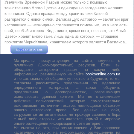
Увеличить Временной Разрыв можно только с помощью
таинственного Алого Цветка и единодушно загаданного желания
ключников. Однако вражда между хранителями Ключей
разгорается с новой силой. Великий Дух Астрагор — заклятый враг
часовщиков — неожиданно соглашается помочь им, но у него есть
свой, особый интерес. Ведь никто, кроме него, не знает, что Алый
Цветок хранит много тайн, лишь одна из которых — страшное
проклятие ЧерноКлюча, хранителем которого является Василиса…
Добавить отзыв
Жушман Дмитрий
Материалы, присутствующие на сайте, получены с
публичных (широкодоступных) ресурсов. Если вы
обладаете авторским правом на какую либо
информацию, размещенную на сайте
booksonline.com.ua
и не согласны с её общедоступностью в будущем, то мы
согласны рассмотреть предложения по удалению
определенного материала, а также обсудить
предложения о договоренностях, разрешающих
использовать данный контент. Мы не отслеживаем
действия пользователей, которые самостоятельно
выкладывают источники текстов, являющиеся объектом
вашего авторского права. Все данные на сайт,
загружаются автоматически, не проходя заранее отбора
с чьей либо стороны, что является нормой в мировом
опыте размещения информации в сети интернет.
Не смотря на это, при возникновении у Вас вопросов
касательно ссылок на информацию, размещенную на