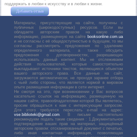
поддержать в любви к искусству и в любви к жизни.
Добавить отзыв
Жушман Дмитрий
Материалы, присутствующие на сайте, получены с
публичных (широкодоступных) ресурсов. Если вы
обладаете авторским правом на какую либо
информацию, размещенную на сайте
booksonline.com.ua
и не согласны с её общедоступностью в будущем, то мы
согласны рассмотреть предложения по удалению
определенного материала, а также обсудить
предложения о договоренностях, разрешающих
использовать данный контент. Мы не отслеживаем
действия пользователей, которые самостоятельно
выкладывают источники текстов, являющиеся объектом
вашего авторского права. Все данные на сайт,
загружаются автоматически, не проходя заранее отбора
с чьей либо стороны, что является нормой в мировом
опыте размещения информации в сети интернет.
Не смотря на это, при возникновении у Вас вопросов
касательно ссылок на информацию, размещенную на
нашем сайте, правообладателями которой Вы являетесь,
просим обращаться к нам с интересующим запросом.
Для этого требуется переслать е-mail на адрес:
vse.biblioteki@gmail.com
. В письме настоятельно
рекомендуем подать такие сведения : 1.Документальное
подтверждение ваших прав на материал, защищённый
авторским правом: отсканированный документ с печатью,
либо иная контактная информация, позволяющая