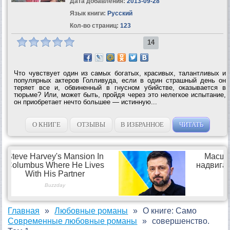
Дата добавления:
2013-09-28
Язык книги:
Русский
Кол-во страниц:
123
14
Что чувствует один из самых богатых, красивых, талантливых и
популярных актеров Голливуда, если в один страшный день он
теряет все и, обвиненный в гнусном убийстве, оказывается в
тюрьме? Или, может быть, пройдя через это нелегкое испытание,
он приобретает нечто большее — истинную...
О КНИГЕ
ОТЗЫВЫ
В ИЗБРАННОЕ
ЧИТАТЬ
Главная
Любовные романы
О книге: Само
Современные любовные романы
совершенство.