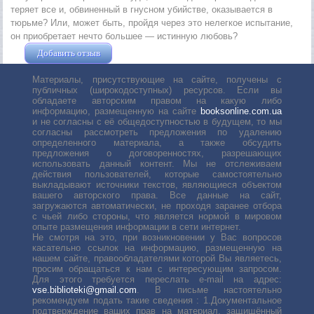
теряет все и, обвиненный в гнусном убийстве, оказывается в
тюрьме? Или, может быть, пройдя через это нелегкое испытание,
он приобретает нечто большее — истинную любовь?
Добавить отзыв
Жушман Дмитрий
Материалы, присутствующие на сайте, получены с
публичных (широкодоступных) ресурсов. Если вы
обладаете авторским правом на какую либо
информацию, размещенную на сайте
booksonline.com.ua
и не согласны с её общедоступностью в будущем, то мы
согласны рассмотреть предложения по удалению
определенного материала, а также обсудить
предложения о договоренностях, разрешающих
использовать данный контент. Мы не отслеживаем
действия пользователей, которые самостоятельно
выкладывают источники текстов, являющиеся объектом
вашего авторского права. Все данные на сайт,
загружаются автоматически, не проходя заранее отбора
с чьей либо стороны, что является нормой в мировом
опыте размещения информации в сети интернет.
Не смотря на это, при возникновении у Вас вопросов
касательно ссылок на информацию, размещенную на
нашем сайте, правообладателями которой Вы являетесь,
просим обращаться к нам с интересующим запросом.
Для этого требуется переслать е-mail на адрес:
vse.biblioteki@gmail.com
. В письме настоятельно
рекомендуем подать такие сведения : 1.Документальное
подтверждение ваших прав на материал, защищённый