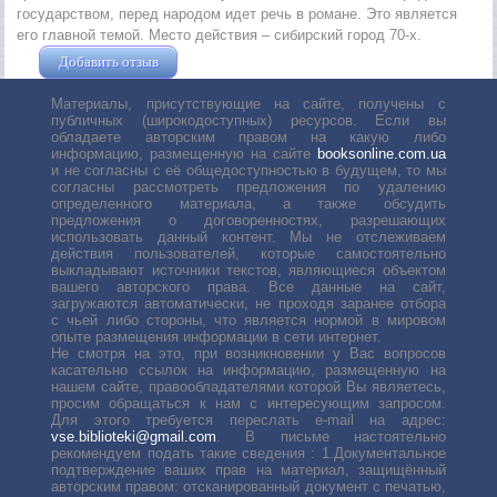
государством, перед народом идет речь в романе. Это является
его главной темой. Место действия – сибирский город 70-х.
Добавить отзыв
Жушман Дмитрий
Материалы, присутствующие на сайте, получены с
публичных (широкодоступных) ресурсов. Если вы
обладаете авторским правом на какую либо
информацию, размещенную на сайте
booksonline.com.ua
и не согласны с её общедоступностью в будущем, то мы
согласны рассмотреть предложения по удалению
определенного материала, а также обсудить
предложения о договоренностях, разрешающих
использовать данный контент. Мы не отслеживаем
действия пользователей, которые самостоятельно
выкладывают источники текстов, являющиеся объектом
вашего авторского права. Все данные на сайт,
загружаются автоматически, не проходя заранее отбора
с чьей либо стороны, что является нормой в мировом
опыте размещения информации в сети интернет.
Не смотря на это, при возникновении у Вас вопросов
касательно ссылок на информацию, размещенную на
нашем сайте, правообладателями которой Вы являетесь,
просим обращаться к нам с интересующим запросом.
Для этого требуется переслать е-mail на адрес:
vse.biblioteki@gmail.com
. В письме настоятельно
рекомендуем подать такие сведения : 1.Документальное
подтверждение ваших прав на материал, защищённый
авторским правом: отсканированный документ с печатью,