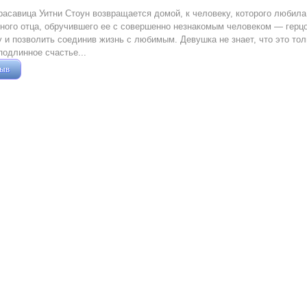
расавица Уитни Стоун возвращается домой, к человеку, которого любила
ного oтцa, обручившего ее с совершенно незнакомым человеком — герц
 и позволить соединив жизнь с любимым. Девушка не знает, что это то
подлинное счастье...
зыв
Жушман Дмитрий