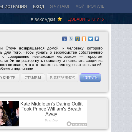
ЕГИСТРАЦИЯ
ВХОД
Я ЧИТАЮ!
МОЙ ПРОФИЛЬ
ДОБАВИТЬ КНИГУ
В ЗАКЛАДКИ
ни Стоун возвращается домой, к человеку, которого
ь для того, чтобы узнать о вероломстве собственного
е с совершенно незнакомым человеком — герцогом
олит Уитни расторгнуть помолвку и позволить соединив
ка не знает, что это только начало суровых испытаний,
брести подлинное...
О КНИГЕ
ОТЗЫВЫ
В ИЗБРАННОЕ
ЧИТАТЬ