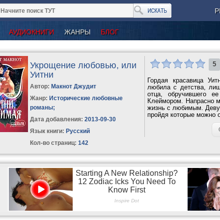
Р
АУДИОКНИГИ
ЖАНРЫ
БЛОГ
Укрощение любовью, или
5
Уитни
Гордая красавица Уит
Автор:
Макнот Джудит
любила с детства, лиш
oтцa, обручившего е
Жанр:
Исторические любовные
Клеймором. Напрасно м
романы
;
жизнь с любимым. Девуш
пройдя которые можно о
Дата добавления:
2013-09-30
Язык книги:
Русский
Кол-во страниц:
142