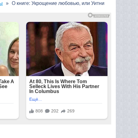
ны
О книге: Укрощение любовью, или Уитни