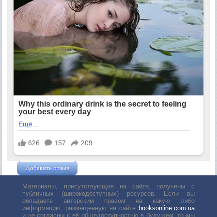
Добавить отзыв
Жушман Дмитрий
Материалы, присутствующие на сайте, получены с
публичных (широкодоступных) ресурсов. Если вы
обладаете авторским правом на какую либо
информацию, размещенную на сайте
booksonline.com.ua
и не согласны с её общедоступностью в будущем, то мы