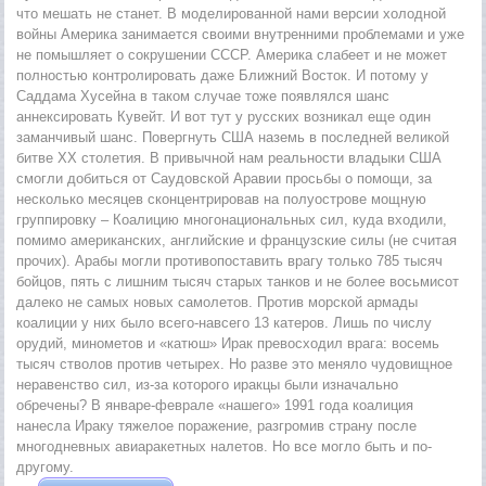
что мешать не станет. В моделированной нами версии холодной
войны Америка занимается своими внутренними проблемами и уже
не помышляет о сокрушении СССР. Америка слабеет и не может
полностью контролировать даже Ближний Восток. И потому у
Саддама Хусейна в таком случае тоже появлялся шанс
аннексировать Кувейт. И вот тут у русских возникал еще один
заманчивый шанс. Повергнуть США наземь в последней великой
битве XX столетия. В привычной нам реальности владыки США
смогли добиться от Саудовской Аравии просьбы о помощи, за
несколько месяцев сконцентрировав на полуострове мощную
группировку – Коалицию многонациональных сил, куда входили,
помимо американских, английские и французские силы (не считая
прочих). Арабы могли противопоставить врагу только 785 тысяч
бойцов, пять с лишним тысяч старых танков и не более восьмисот
далеко не самых новых самолетов. Против морской армады
коалиции у них было всего-навсего 13 катеров. Лишь по числу
орудий, минометов и «катюш» Ирак превосходил врага: восемь
тысяч стволов против четырех. Но разве это меняло чудовищное
неравенство сил, из-за которого иракцы были изначально
обречены? В январе-феврале «нашего» 1991 года коалиция
нанесла Ираку тяжелое поражение, разгромив страну после
многодневных авиаракетных налетов. Но все могло быть и по-
другому.