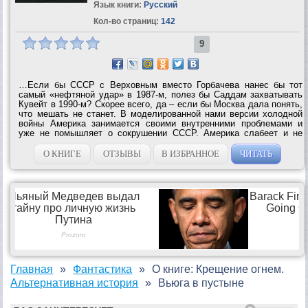
Язык книги:
Русский
Кол-во страниц:
142
9
…Если бы СССР с Верховным вместо Горбачева нанес бы тот
самый «нефтяной удар» в 1987-м, полез бы Саддам захватывать
Кувейт в 1990-м? Скорее всего, да – если бы Москва дала понять,
что мешать не станет. В моделированной нами версии холодной
войны Америка занимается своими внутренними проблемами и
уже не помышляет о сокрушении СССР. Америка слабеет и не
может полностью контролировать даже Ближний Восток. И потому
у Саддама Хусейна в таком...
О КНИГЕ
ОТЗЫВЫ
В ИЗБРАННОЕ
ЧИТАТЬ
Главная
Фантастика
О книге: Крещение огнем.
Альтернативная история
Вьюга в пустыне