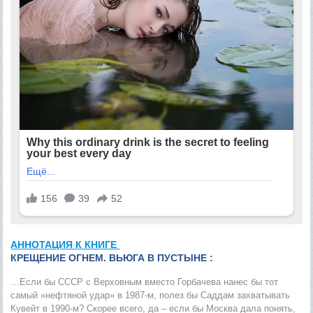
АННОТАЦИЯ К КНИГЕ
КРЕЩЕНИЕ ОГНЕМ. ВЬЮГА В ПУСТЫНЕ :
…Если бы СССР с Верховным вместо Горбачева нанес бы тот
самый «нефтяной удар» в 1987-м, полез бы Саддам захватывать
Кувейт в 1990-м? Скорее всего, да – если бы Москва дала понять,