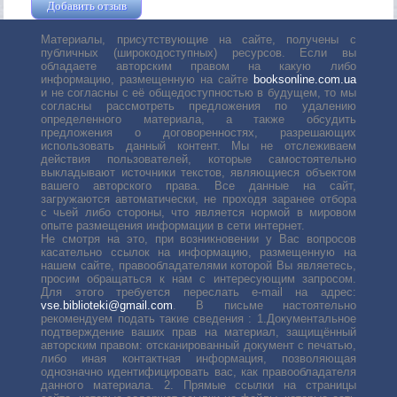
Добавить отзыв
Жушман Дмитрий
Материалы, присутствующие на сайте, получены с
публичных (широкодоступных) ресурсов. Если вы
обладаете авторским правом на какую либо
информацию, размещенную на сайте
booksonline.com.ua
и не согласны с её общедоступностью в будущем, то мы
согласны рассмотреть предложения по удалению
определенного материала, а также обсудить
предложения о договоренностях, разрешающих
использовать данный контент. Мы не отслеживаем
действия пользователей, которые самостоятельно
выкладывают источники текстов, являющиеся объектом
вашего авторского права. Все данные на сайт,
загружаются автоматически, не проходя заранее отбора
с чьей либо стороны, что является нормой в мировом
опыте размещения информации в сети интернет.
Не смотря на это, при возникновении у Вас вопросов
касательно ссылок на информацию, размещенную на
нашем сайте, правообладателями которой Вы являетесь,
просим обращаться к нам с интересующим запросом.
Для этого требуется переслать е-mail на адрес:
vse.biblioteki@gmail.com
. В письме настоятельно
рекомендуем подать такие сведения : 1.Документальное
подтверждение ваших прав на материал, защищённый
авторским правом: отсканированный документ с печатью,
либо иная контактная информация, позволяющая
однозначно идентифицировать вас, как правообладателя
данного материала. 2. Прямые ссылки на страницы