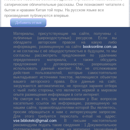
сатирические обличительные рассказы. Они познакомят читателя с
бытом и нравами Китая той поры. На русском языке все
произведения публикуются впервые.
Добавить отзыв
Жушман Дмитрий
Материалы, присутствующие на сайте, получены с
публичных (широкодоступных) ресурсов. Если вы
обладаете авторским правом на какую либо
информацию, размещенную на сайте
booksonline.com.ua
и не согласны с её общедоступностью в будущем, то мы
согласны рассмотреть предложения по удалению
определенного материала, а также обсудить
предложения о договоренностях, разрешающих
использовать данный контент. Мы не отслеживаем
действия пользователей, которые самостоятельно
выкладывают источники текстов, являющиеся объектом
вашего авторского права. Все данные на сайт,
загружаются автоматически, не проходя заранее отбора
с чьей либо стороны, что является нормой в мировом
опыте размещения информации в сети интернет.
Не смотря на это, при возникновении у Вас вопросов
касательно ссылок на информацию, размещенную на
нашем сайте, правообладателями которой Вы являетесь,
просим обращаться к нам с интересующим запросом.
Для этого требуется переслать е-mail на адрес:
vse.biblioteki@gmail.com
. В письме настоятельно
рекомендуем подать такие сведения : 1.Документальное
подтверждение ваших прав на материал, защищённый