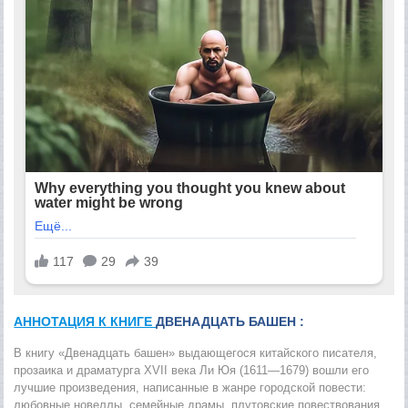
АННОТАЦИЯ К КНИГЕ
ДВЕНАДЦАТЬ БАШЕН :
В книгу «Двенадцать башен» выдающегося китайского писателя,
прозаика и драматурга XVII века Ли Юя (1611—1679) вошли его
лучшие произведения, написанные в жанре городской повести:
любовные новеллы, семейные драмы, плутовские повествования,