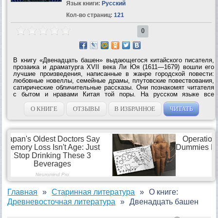
Язык книги:
Русский
Кол-во страниц:
121
0
В книгу «Двенадцать башен» выдающегося китайского писателя,
прозаика и драматурга XVII века Ли Юя (1611—1679) вошли его
лучшие произведения, написанные в жанре городской повести:
любовные новеллы, семейные драмы, плутовские повествования,
сатирические обличительные рассказы. Они познакомят читателя
с бытом и нравами Китая той поры. На русском языке все
произведения публикуются...
О КНИГЕ
ОТЗЫВЫ
В ИЗБРАННОЕ
ЧИТАТЬ
Главная
Старинная литература
О книге:
Древневосточная литература
Двенадцать башен