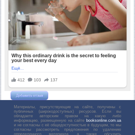
Добавить отзыв
Жушман Дмитрий
Материалы, присутствующие на сайте, получены с
публичных (широкодоступных) ресурсов. Если вы
обладаете авторским правом на какую либо
информацию, размещенную на сайте
booksonline.com.ua
и не согласны с её общедоступностью в будущем, то мы
согласны рассмотреть предложения по удалению
определенного материала, а также обсудить