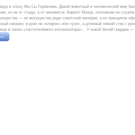
зур в эпоху Мы Сы Горбачева. Дикий животный и человеческий мир Зап
оев, но не от стыда, а от ненависти. Кирилл Мазур, полковник на служб
ежурстве — не могущества ради советской империи, а из принципов офи
ный смокинг, в руке не «клерон» или «узи», а длинный гибкий стек с рук
ица в лапах сластолюбивого колонизатора»… У новой белой гвардии — 
зыв
Жушман Дмитрий