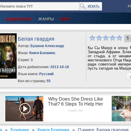
Р
АУДИОКНИГИ
ЖАНРЫ
БЛОГ
Белая гвардия
5
Автор:
Бушков Александр
Кы Сы Мазур в эпоху 
Западной Африки. Блекн
Жанр:
Книги Боевики
;
от стыда, а от ненав
Серия:
3
местечкового Отца Нац
ради советской импери
Дата добавления:
2013-10-18
пусть сегодня на Мазур
Язык книги:
Русский
Кол-во страниц:
55
я
Боевики
Книги Боевики
О книге: Белая гвардия