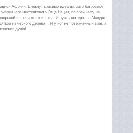
адной Африки. Блекнут красные идеалы, зато багровеют
е очередного местечкового Отца Нации, по-прежнему на
церской чести и достоинства. И пусть сегодня на Мазуре
ояткой из черного дерева… И у ног не поверженный враг, а
красная душа!