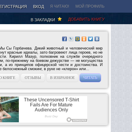
ЕГИСТРАЦИЯ
ВХОД
Я ЧИТАЮ!
МОЙ ПРОФИЛЬ
ДОБАВИТЬ КНИГУ
В ЗАКЛАДКИ
Мы Сы Горбачева. Дикий животный и человеческий мир
ут красные идеалы, зато багровеют лица героев, но не
исти. Кирилл Мазур, полковник на службе очередного
ии, по-прежнему на боевом дежурстве — не могущества
и, а из принципов офицерской чести и достоинства. И
е белоснежный смокинг, в руке не «клерон» или...
О КНИГЕ
ОТЗЫВЫ
В ИЗБРАННОЕ
ЧИТАТЬ