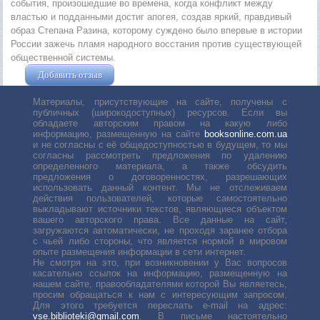
события, произошедшие во времена, когда конфликт между
властью и подданными достиг апогея, создав яркий, правдивый
образ Степана Разина, которому суждено было впервые в истории
России зажечь пламя народного восстания против существующей
общественной системы.
Добавить отзыв
Жушман Дмитрий
Материалы, присутствующие на сайте, получены с
публичных (широкодоступных) ресурсов. Если вы
обладаете авторским правом на какую либо
информацию, размещенную на сайте
booksonline.com.ua
и не согласны с её общедоступностью в будущем, то мы
согласны рассмотреть предложения по удалению
определенного материала, а также обсудить
предложения о договоренностях, разрешающих
использовать данный контент. Мы не отслеживаем
действия пользователей, которые самостоятельно
выкладывают источники текстов, являющиеся объектом
вашего авторского права. Все данные на сайт,
загружаются автоматически, не проходя заранее отбора
с чьей либо стороны, что является нормой в мировом
опыте размещения информации в сети интернет.
Не смотря на это, при возникновении у Вас вопросов
касательно ссылок на информацию, размещенную на
нашем сайте, правообладателями которой Вы являетесь,
просим обращаться к нам с интересующим запросом.
Для этого требуется переслать е-mail на адрес:
vse.biblioteki@gmail.com
. В письме настоятельно