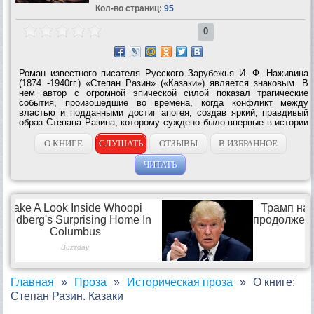
Кол-во страниц:
95
0
Роман известного писателя Русского Зарубежья И. Ф. Наживина
(1874 -1940гг.) «Степан Разин» («Казаки») является знаковым. В
нем автор с огромной эпической силой показал трагические
события, произошедшие во времена, когда конфликт между
властью и подданными достиг апогея, создав яркий, правдивый
образ Степана Разина, которому суждено было впервые в истории
России зажечь пламя народного восстания против существующей
общественной...
О КНИГЕ
СЛУШАТЬ
ОТЗЫВЫ
В ИЗБРАННОЕ
ЧИТАТЬ
Главная
Проза
Историческая проза
О книге:
Степан Разин. Казаки