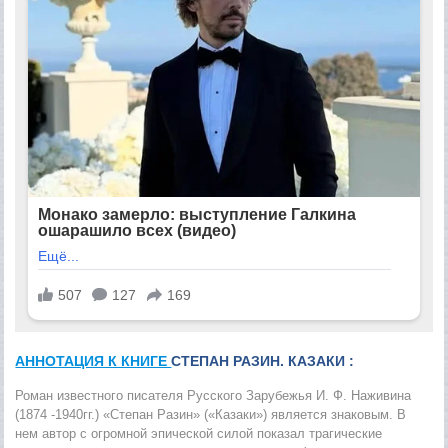
АННОТАЦИЯ К КНИГЕ
СТЕПАН РАЗИН. КАЗАКИ :
Роман известного писателя Русского Зарубежья И. Ф. Наживина
(1874 -1940гг.) «Степан Разин» («Казаки») является знаковым. В
нем автор с огромной эпической силой показал трагические