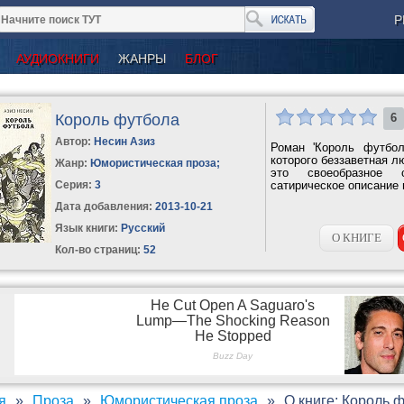
Р
АУДИОКНИГИ
ЖАНРЫ
БЛОГ
Король футбола
6
Автор:
Несин Азиз
Роман 'Король футбо
которого беззаветная л
Жанр:
Юмористическая проза
;
это своеобразное с
Серия:
3
сатирическое описание 
Дата добавления:
2013-10-21
Язык книги:
Русский
О КНИГЕ
Кол-во страниц:
52
я
Проза
Юмористическая проза
О книге: Король 