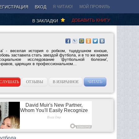
ЕГИСТРАЦИЯ
ВХОД
Я ЧИТАЮ!
МОЙ ПРОФИЛЬ
ДОБАВИТЬ КНИГУ
В ЗАКЛАДКИ
ла' - веселая история о робком, тщедушном юноше,
юбовь заставила стать звездой футбола, и в то же время
оциальное исследование 'футбольной болезни',
нравов, царящих в профессиональном...
СЛУШАТЬ
ОТЗЫВЫ
В ИЗБРАННОЕ
ЧИТАТЬ
футбола