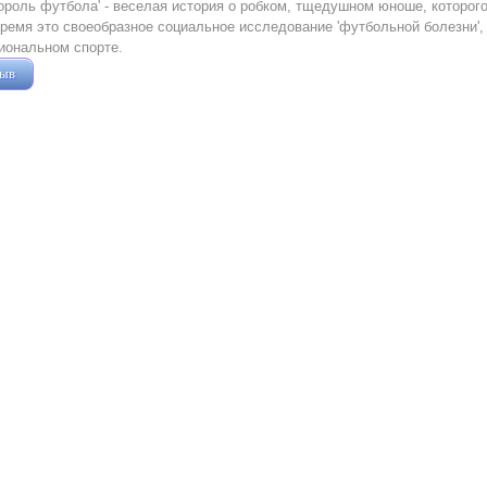
ороль футбола' - веселая история о робком, тщедушном юноше, которого
время это своеобразное социальное исследование 'футбольной болезни',
иональном спорте.
зыв
Жушман Дмитрий