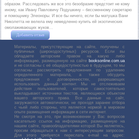
образом. Расследовать же все это безобразие предстоит не кому
иному, как Ивану Павловичу Подушкину – бессменному секретарю
и помощнику Элеоноры. И все бы ничего, если бы матушка Вани
Николетта не велела ему немедленно купить ей экзотических
омолаживающих жуков…
Добавить отзыв
Жушман Дмитрий
Материалы, присутствующие на сайте, получены с
публичных (широкодоступных) ресурсов. Если вы
обладаете авторским правом на какую либо
информацию, размещенную на сайте
booksonline.com.ua
и не согласны с её общедоступностью в будущем, то мы
согласны рассмотреть предложения по удалению
определенного материала, а также обсудить
предложения о договоренностях, разрешающих
использовать данный контент. Мы не отслеживаем
действия пользователей, которые самостоятельно
выкладывают источники текстов, являющиеся объектом
вашего авторского права. Все данные на сайт,
загружаются автоматически, не проходя заранее отбора
с чьей либо стороны, что является нормой в мировом
опыте размещения информации в сети интернет.
Не смотря на это, при возникновении у Вас вопросов
касательно ссылок на информацию, размещенную на
нашем сайте, правообладателями которой Вы являетесь,
просим обращаться к нам с интересующим запросом.
Для этого требуется переслать е-mail на адрес: