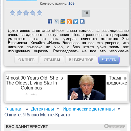
Кол-во страниц:
109
10
Детективное агентство «Ниро» снова взялось за расследование
очень загадочного преступления. После разговора с призраком
умершего сына от шока умерла клиентка агентства Зоя
Вяземская. Хозяйка «Ниро» Элеонора на все сто уверена, что
никакого призрака не было, а Зою кто-то убил таким вот
изощренным образом. Расследовать же все это безобразие
предстоит не кому иному, как Ивану Павловичу Подушкину –
бессменному секретарю и помощнику...
О КНИГЕ
ОТЗЫВЫ
В ИЗБРАННОЕ
ЧИТАТЬ
Главная
Детективы
Иронические детективы
О книге: Яблоко Монте-Кристо