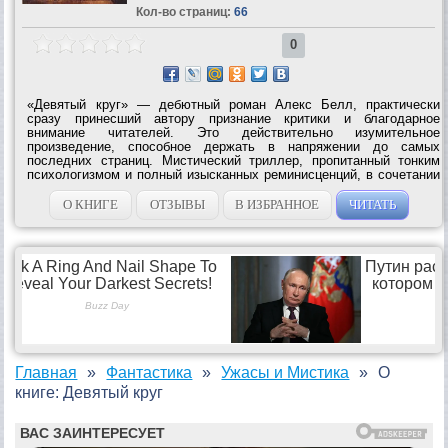
Кол-во страниц:
66
0
«Девятый круг» — дебютный роман Алекс Белл, практически
сразу принесший автору признание критики и благодарное
внимание читателей. Это действительно изумительное
произведение, способное держать в напряжении до самых
последних страниц. Мистический триллер, пропитанный тонким
психологизмом и полный изысканных реминисценций, в сочетании
с безбашенным боевиком — «Идентификация Борна» и
«Константин» в одном флаконе. Герой...
О КНИГЕ
ОТЗЫВЫ
В ИЗБРАННОЕ
ЧИТАТЬ
Главная
Фантастика
Ужасы и Мистика
О
книге: Девятый круг