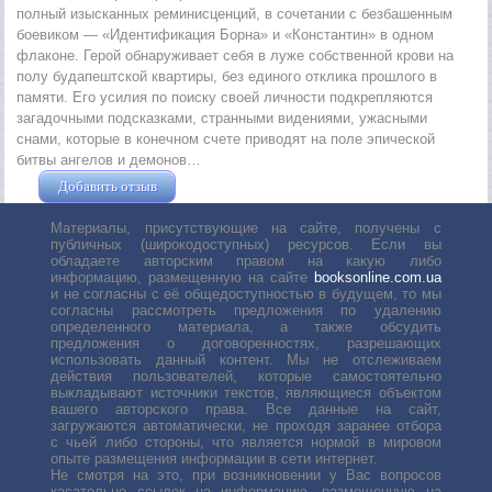
полный изысканных реминисценций, в сочетании с безбашенным
боевиком — «Идентификация Борна» и «Константин» в одном
флаконе. Герой обнаруживает себя в луже собственной крови на
полу будапештской квартиры, без единого отклика прошлого в
памяти. Его усилия по поиску своей личности подкрепляются
загадочными подсказками, странными видениями, ужасными
снами, которые в конечном счете приводят на поле эпической
битвы ангелов и демонов…
Добавить отзыв
Жушман Дмитрий
Материалы, присутствующие на сайте, получены с
публичных (широкодоступных) ресурсов. Если вы
обладаете авторским правом на какую либо
информацию, размещенную на сайте
booksonline.com.ua
и не согласны с её общедоступностью в будущем, то мы
согласны рассмотреть предложения по удалению
определенного материала, а также обсудить
предложения о договоренностях, разрешающих
использовать данный контент. Мы не отслеживаем
действия пользователей, которые самостоятельно
выкладывают источники текстов, являющиеся объектом
вашего авторского права. Все данные на сайт,
загружаются автоматически, не проходя заранее отбора
с чьей либо стороны, что является нормой в мировом
опыте размещения информации в сети интернет.
Не смотря на это, при возникновении у Вас вопросов
касательно ссылок на информацию, размещенную на