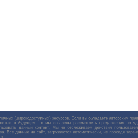
личных (широкодоступных) ресурсов. Если вы обладаете авторским пр
остью в будущем, то мы согласны рассмотреть предложения по уда
льзовать данный контент. Мы не отслеживаем действия пользовател
ва. Все данные на сайт, загружаются автоматически, не проходя заране
ет.