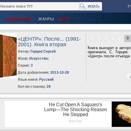
Р
АУДИОКНИГИ
ЖАНРЫ
БЛОГ
«ЦЕНТР»: После... (1991-
0
2001). Книга вторая
Книга выходит в автор
Автор:
Горцев Сергей
оригинала. С. Горцев
«Центр» после отъезда 
Жанр:
Искусство
;
Серия:
3
Дата добавления:
2013-10-28
Язык книги:
Русский
Кол-во страниц:
28