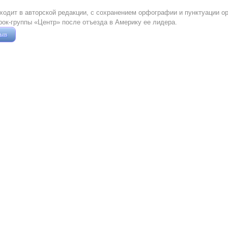
ходит в авторской редакции, с сохранением орфографии и пунктуации о
рок-группы «Центр» после отъезда в Америку ее лидера.
зыв
Жушман Дмитрий