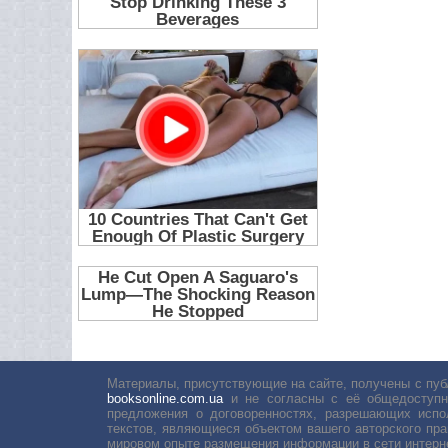
Материалы, присутствующие на сайте, получены с пуб
booksonline.com.ua
и не согласны с её общедоступн
предложения о договоренностях, разрешающих испо
текстов, являющиеся объектом вашего авторского пра
мировом опыте размещения информации в сети интерн