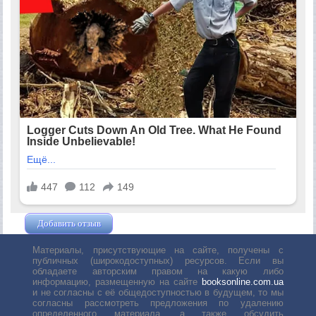
Добавить отзыв
Жушман Дмитрий
Материалы, присутствующие на сайте, получены с
публичных (широкодоступных) ресурсов. Если вы
обладаете авторским правом на какую либо
информацию, размещенную на сайте
booksonline.com.ua
и не согласны с её общедоступностью в будущем, то мы
согласны рассмотреть предложения по удалению
определенного материала, а также обсудить