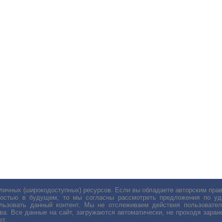
личных (широкодоступных) ресурсов. Если вы обладаете авторским пр
остью в будущем, то мы согласны рассмотреть предложения по уда
льзовать данный контент. Мы не отслеживаем действия пользовател
ва. Все данные на сайт, загружаются автоматически, не проходя заране
ет.