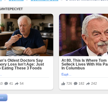
зыв
Жушман Дмитрий