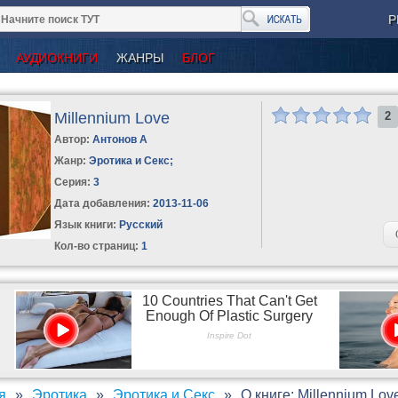
Р
АУДИОКНИГИ
ЖАНРЫ
БЛОГ
Millennium Love
2
Автор:
Антонов А
Жанр:
Эротика и Секс
;
Серия:
3
Дата добавления:
2013-11-06
Язык книги:
Русский
Кол-во страниц:
1
я
Эротика
Эротика и Секс
О книге: Millennium Lov