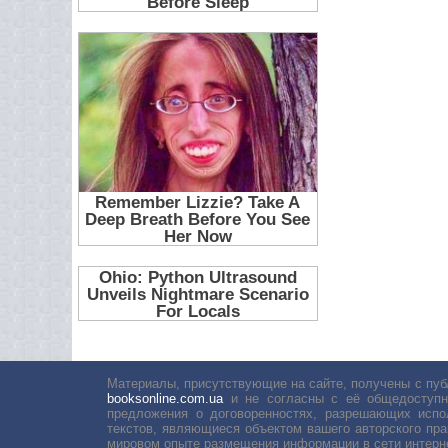
Материалы, присутствующие на сайте, получены с пуб
booksonline.com.ua
и не согласны с её общедоступн
предложения о договоренностях, разрешающих испо
текстов, являющиеся объектом вашего авторского пра
мировом опыте размещения информации в сети интерн